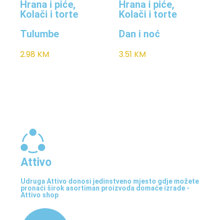
Hrana i piće
,
Hrana i piće
,
Kolači i torte
Kolači i torte
Tulumbe
Dan i noć
2.98
KM
3.51
KM
Attivo
Udruga Attivo donosi jedinstveno mjesto gdje možete
pronaći širok asortiman proizvoda domaće izrade -
Attivo shop