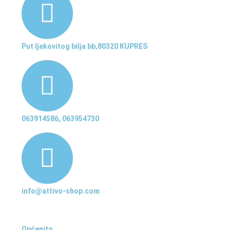
Put ljekovitog bilja bb,80320 KUPRES
063914586, 063954730
info@attivo-shop.com
Općenito