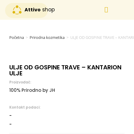
shop
Attivo
Svi proizvodi
Posebna ponuda
Početna
>
Prirodna kozmetika
>
ULJE OD GOSPINE TRAVE – KANTAR
ULJE OD GOSPINE TRAVE – KANTARION
ULJE
Proizvođač:
100% Prirodno by JH
Kontakt podaci:
-
-