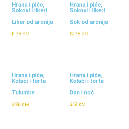
Hrana i piće
,
Hrana i piće
,
Sokovi i likeri
Sokovi i likeri
Liker od aronije
Sok od aronije
11.75
KM
12.75
KM
Hrana i piće
,
Hrana i piće
,
Kolači i torte
Kolači i torte
Tulumbe
Dan i noć
2.98
KM
3.51
KM