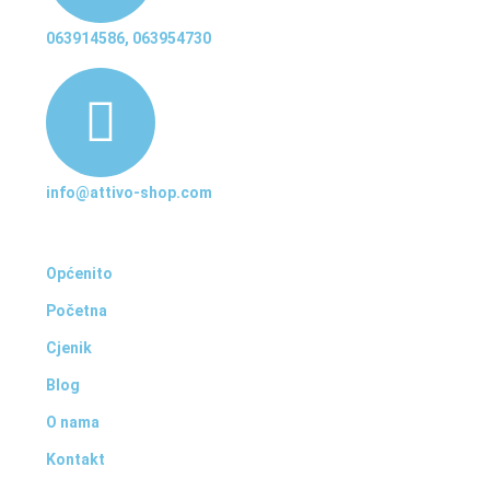
063914586, 063954730
info@attivo-shop.com
Općenito
Početna
Cjenik
Blog
O nama
Kontakt