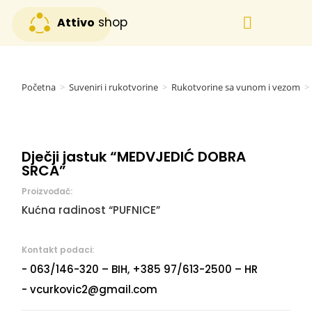
shop
Attivo
Svi proizvodi
Posebna ponuda
Početna
>
Suveniri i rukotvorine
>
Rukotvorine sa vunom i vezom
>
Dječji jastuk “MEDVJEDIĆ DOBRA
SRCA”
Proizvođač:
Kućna radinost “PUFNICE”
Kontakt podaci:
- 063/146-320 – BIH, +385 97/613-2500 – HR
- vcurkovic2@gmail.com