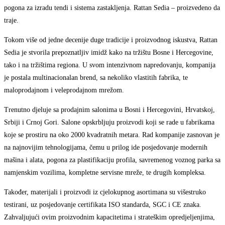
pogona za izradu tendi i sistema zastakljenja. Rattan Sedia – proizvedeno da
traje.
Tokom više od jedne decenije duge tradicije i proizvodnog iskustva, Rattan
Sedia je stvorila prepoznatljiv imidž kako na tržištu Bosne i Hercegovine,
tako i na tržištima regiona. U svom intenzivnom napredovanju, kompanija
je postala multinacionalan brend, sa nekoliko vlastitih fabrika, te
maloprodajnom i veleprodajnom mrežom.
Trenutno djeluje sa prodajnim salonima u Bosni i Hercegovini, Hrvatskoj,
Srbiji i Crnoj Gori. Salone opskrbljuju proizvodi koji se rade u fabrikama
koje se prostiru na oko 2000 kvadratnih metara. Rad kompanije zasnovan je
na najnovijim tehnologijama, čemu u prilog ide posjedovanje modernih
mašina i alata, pogona za plastifikaciju profila, savremenog voznog parka sa
namjenskim vozilima, kompletne servisne mreže, te drugih kompleksa.
Također, materijali i proizvodi iz cjelokupnog asortimana su višestruko
testirani, uz posjedovanje certifikata ISO standarda, SGC i CE znaka.
Zahvaljujući ovim proizvodnim kapacitetima i strateškim opredjeljenjima,