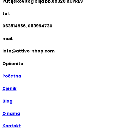
Put ljekovitog bilja bb,80320 KUPRES
tel:
063914586, 063954730
mail:
info@attivo-shop.com
Općenito
Početna
Cjenik
Blog
O nama
Kontakt