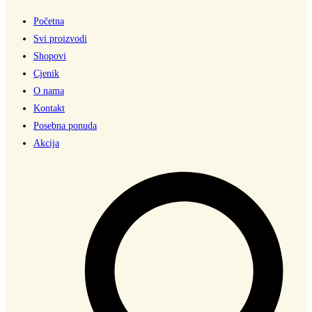
Početna
Svi proizvodi
Shopovi
Cjenik
O nama
Kontakt
Posebna ponuda
Akcija