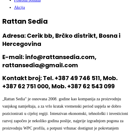
Posebna ponuda
Akcija
Rattan Sedia
Adresa: Cerik bb, Brčko distrikt, Bosna i
Hercegovina
E-mail: info@rattansedia.com,
rattansedia@gmail.com
Kontakt broj: Tel. +387 49 746 511, Mob.
+387 62 751 000, Mob. +387 62 543 099
„Rattan Sedia“ je osnovana 2008. godine kao kompanija za proizvodnju
vanjskog namještaja, a za vrlo kratak vremenski period uspjela se dobro
pozicionirati u cijeloj regiji. Intenzivan ekonomski, tehnološki i investicioni
razvoj započeo je nekoliko godina poslije, najprije izgradnjom pogona za
proizvodnju WPC profila, a potpuni vrhunac dostignut je pokretanjem