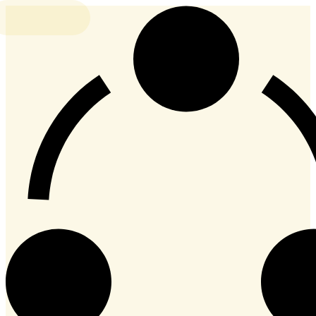
Preskoči
na
sadržaj