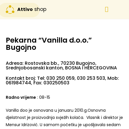
shop
Attivo
Svi proizvodi
Posebna ponuda
Pekarna “Vanilla d.o.o.”
Bugojno
Adresa: Rostovska bb., 70230 Bugojno,
Srednjobosanski kanton, BOSNA I HERCEGOVINA
Kontakt broj: Tel: 030 250 059, 030 253 503, Mob:
061984744, Fax: 030250503
Radno vrijeme
: 08-15
Vanilla doo je osnovana u januaru 2010.g.Osnovna
djelatnost je proizvodnja svježih kolača. Vlasnik i direktor je
Mensur Idrizović. U samom početku je upošljavala sedam