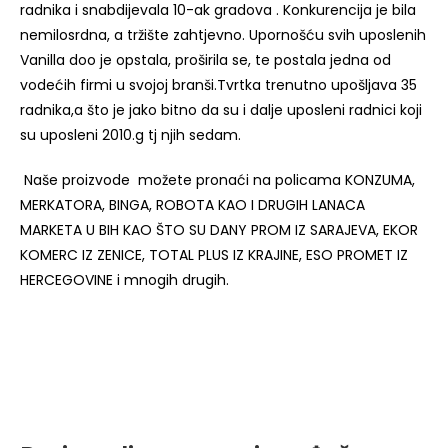
radnika i snabdijevala 10-ak gradova . Konkurencija je bila
nemilosrdna, a tržište zahtjevno. Upornošću svih uposlenih
Vanilla doo je opstala, proširila se, te postala jedna od
vodećih firmi u svojoj branši.Tvrtka trenutno upošljava 35
radnika,a što je jako bitno da su i dalje uposleni radnici koji
su uposleni 2010.g tj njih sedam.
Naše proizvode možete pronaći na policama KONZUMA,
MERKATORA, BINGA, ROBOTA KAO I DRUGIH LANACA
MARKETA U BIH KAO ŠTO SU DANY PROM IZ SARAJEVA, EKOR
KOMERC IZ ZENICE, TOTAL PLUS IZ KRAJINE, ESO PROMET IZ
HERCEGOVINE i mnogih drugih.