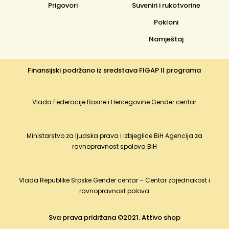
Prigovori
Suveniri i rukotvorine
Pokloni
Namještaj
Finansijski podržano iz sredstava FIGAP II programa
Vlada Federacije Bosne i Hercegovine Gender centar
Ministarstvo za ljudska prava i izbjeglice BiH Agencija za
ravnopravnost spolova BiH
Vlada Republike Srpske Gender centar – Centar zajednakost i
ravnopravnost polova
Sva prava pridržana ©2021. Attivo shop