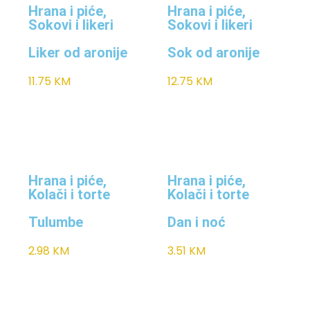
Hrana i piće
,
Hrana i piće
,
Sokovi i likeri
Sokovi i likeri
Liker od aronije
Sok od aronije
11.75
KM
12.75
KM
Hrana i piće
,
Hrana i piće
,
Kolači i torte
Kolači i torte
Tulumbe
Dan i noć
2.98
KM
3.51
KM