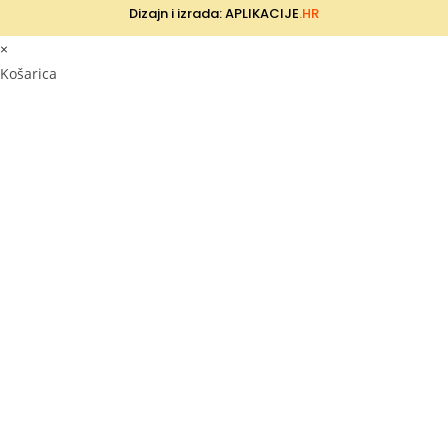
Dizajn i izrada: APLIKACIJE
.HR
×
Košarica