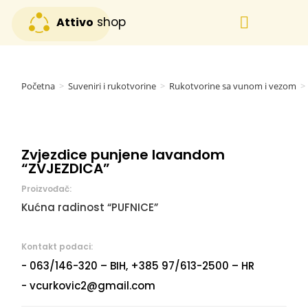
shop
Attivo
Svi proizvodi
Posebna ponuda
Početna
>
Suveniri i rukotvorine
>
Rukotvorine sa vunom i vezom
>
Zvjezdice punjene lavandom
“ZVJEZDICA”
Proizvođač:
Kućna radinost “PUFNICE”
Kontakt podaci:
- 063/146-320 – BIH, +385 97/613-2500 – HR
- vcurkovic2@gmail.com