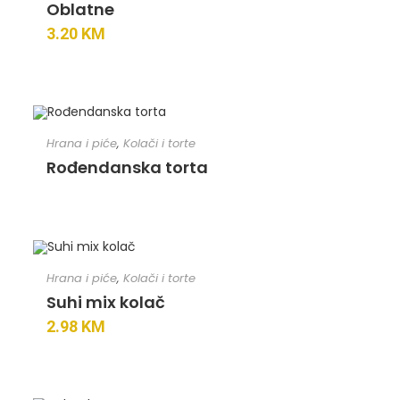
Oblatne
3.20
KM
Hrana i piće
,
Kolači i torte
Rođendanska torta
Hrana i piće
,
Kolači i torte
Suhi mix kolač
2.98
KM