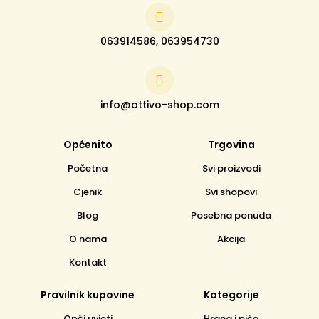
063914586, 063954730
info@attivo-shop.com
Općenito
Trgovina
Početna
Svi proizvodi
Cjenik
Svi shopovi
Blog
Posebna ponuda
O nama
Akcija
Kontakt
Pravilnik kupovine
Kategorije
Opći uvjeti
Hrana i piće