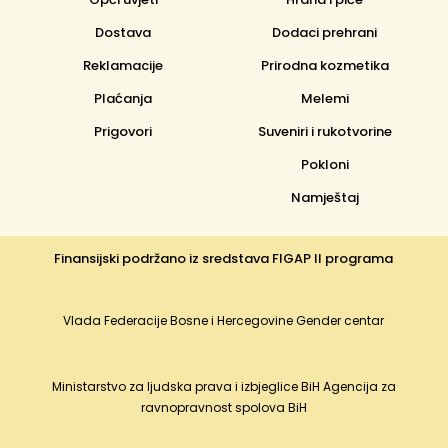
Dostava
Dodaci prehrani
Reklamacije
Prirodna kozmetika
Plaćanja
Melemi
Prigovori
Suveniri i rukotvorine
Pokloni
Namještaj
Finansijski podržano iz sredstava FIGAP II programa
Vlada Federacije Bosne i Hercegovine Gender centar
Ministarstvo za ljudska prava i izbjeglice BiH Agencija za
ravnopravnost spolova BiH