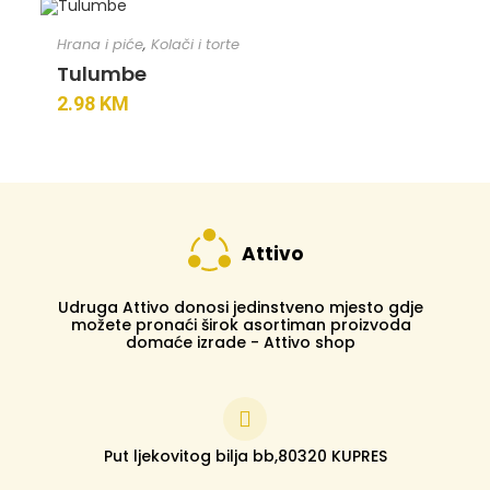
Hrana i piće
,
Kolači i torte
Tulumbe
2.98
KM
Attivo
Udruga Attivo donosi jedinstveno mjesto gdje
možete pronaći širok asortiman proizvoda
domaće izrade - Attivo shop
Put ljekovitog bilja bb,80320 KUPRES