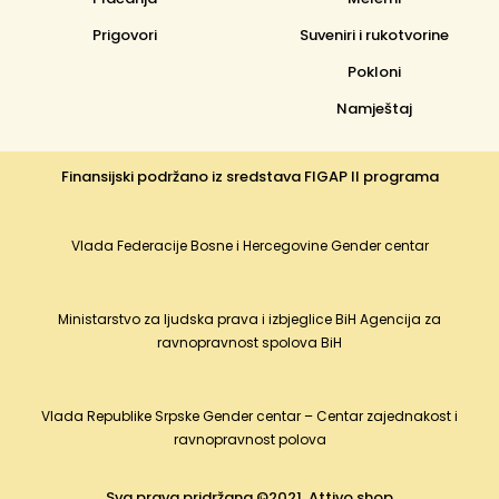
Prigovori
Suveniri i rukotvorine
Pokloni
Namještaj
Finansijski podržano iz sredstava FIGAP II programa
Vlada Federacije Bosne i Hercegovine Gender centar
Ministarstvo za ljudska prava i izbjeglice BiH Agencija za
ravnopravnost spolova BiH
Vlada Republike Srpske Gender centar – Centar zajednakost i
ravnopravnost polova
Sva prava pridržana ©2021. Attivo shop