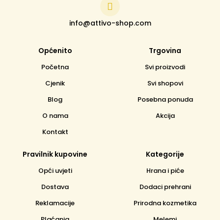
info@attivo-shop.com
Općenito
Trgovina
Početna
Svi proizvodi
Cjenik
Svi shopovi
Blog
Posebna ponuda
O nama
Akcija
Kontakt
Pravilnik kupovine
Kategorije
Opći uvjeti
Hrana i piće
Dostava
Dodaci prehrani
Reklamacije
Prirodna kozmetika
Plaćanja
Melemi