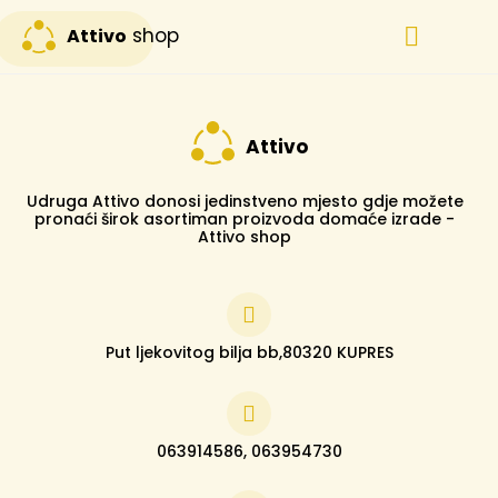
shop
Attivo
Svi proizvodi
Posebna ponuda
Attivo
Udruga Attivo donosi jedinstveno mjesto gdje možete
pronaći širok asortiman proizvoda domaće izrade -
Attivo shop
Put ljekovitog bilja bb,80320 KUPRES
063914586, 063954730